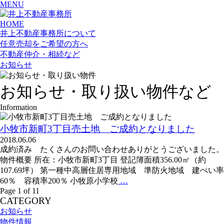
MENU
HOME
井上不動産事務所について
任意売却をご希望の方へ
不動産仲介・相続など
お知らせ
お知らせ・取り扱い物件など
Information
小牧市新町3丁目売土地 ご成約となりました
2018.06.06
成約済み たくさんのお問い合わせありがとうございました。
物件概要 所在：小牧市新町3丁目 登記簿面積356.00㎡（約
107.69坪） 第一種中高層住居専用地域 準防火地域 建ぺい率
60％ 容積率200％ 小牧原小学校
…
Page 1 of 1
1
CATEGORY
お知らせ
物件情報